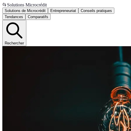
📂
Solutions Microcrédit
Solutions de Microcrédit
Entrepreneuriat
Conseils pratiques
Tendances
Comparatifs
Rechercher