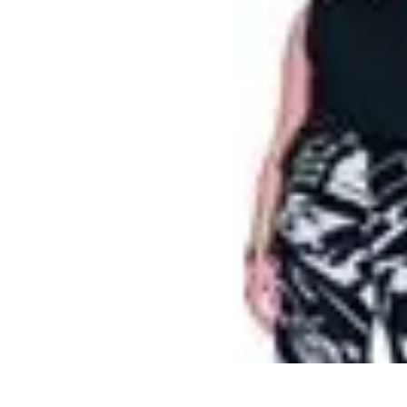
Solutions Microcrédit
Finance personnelle
Ressources et conseils
Impact social
Entrepreneuria
Solutions Microcrédit