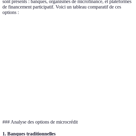
sont présents : banques, organismes de microfinance, et plateformes
de financement participatif. Voici un tableau comparatif de ces
options :
Critère
Banques traditionnelles
Organisations de 
Montant max
Jusqu'à 5 000 €
Jusqu'à 15 000 €
Taux d'intérêt
5-10 %
3-8 %
Durée de
12-60 mois
6-60 mois
remboursement
Accompagnement
Peu de suivi
Suivi complet
### Analyse des options de microcrédit
1. Banques traditionnelles