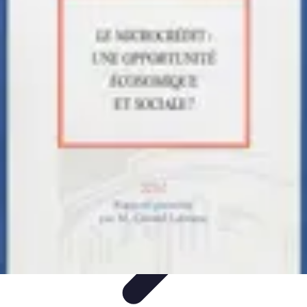
Solutions Microcrédit
Finance personnelle
Ressources et conseils
Impact
social
Entrepreneuriat
Guide et conseils
Solutions Microcrédit