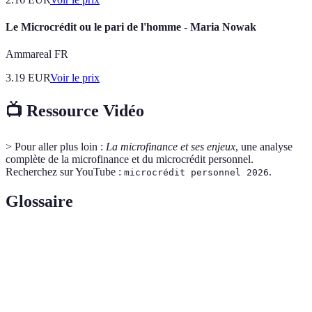
Le Microcrédit ou le pari de l'homme - Maria Nowak
Ammareal FR
3.19
EUR
Voir le prix
📺 Ressource Vidéo
> Pour aller plus loin :
La microfinance et ses enjeux
, une analyse
complète de la microfinance et du microcrédit personnel.
Recherchez sur YouTube :
.
microcrédit personnel 2026
Glossaire
Terme
Définition
Prêt de faible montant destiné à aider les
Microcrédit
personnes sans accès au crédit traditionnel.