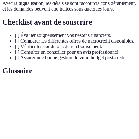
Avec la digitalisation, les délais se sont raccourcis considérablement,
et les demandes peuvent être traitées sous quelques jours.
Checklist avant de souscrire
[ ] Évaluer soigneusement vos besoins financiers.
[ ] Comparer les différentes offres de microcrédit disponibles.
[ ] Vérifier les conditions de remboursement.
[ ] Consulter un conseiller pour un avis professionnel.
[ ] Assurer une bonne gestion de votre budget post-crédit.
Glossaire
Terme
Définition
Microcrédit
Prêt de faible montant pour les non-bancarisés
Ensemble de règles pour résoudre un problème de
Algorithme
manière automatique