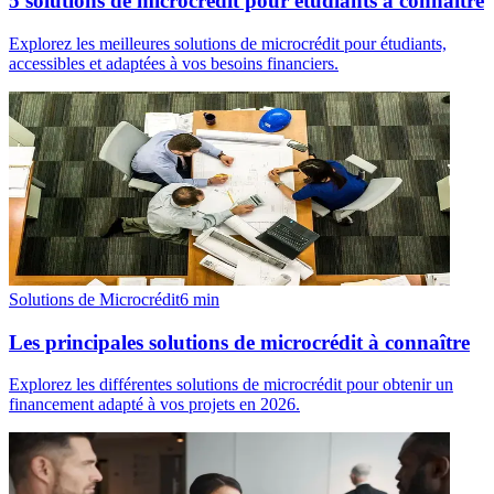
5 solutions de microcrédit pour étudiants à connaître
Explorez les meilleures solutions de microcrédit pour étudiants,
accessibles et adaptées à vos besoins financiers.
Solutions de Microcrédit
6
min
Les principales solutions de microcrédit à connaître
Explorez les différentes solutions de microcrédit pour obtenir un
financement adapté à vos projets en 2026.