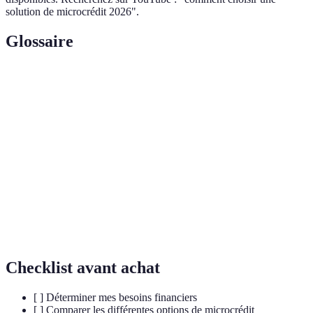
solution de microcrédit 2026".
Glossaire
Terme
Définition
Petit prêt destiné à des personnes n’ayant pas
Microcrédit
accès aux crédits traditionnels.
Coût supplémentaire du prêt, exprimé en
Taux d'intérêt
pourcentage.
Support, conseils offerts par des structures de
Accompagnement
microcrédit.
Checklist avant achat
[ ] Déterminer mes besoins financiers
[ ] Comparer les différentes options de microcrédit