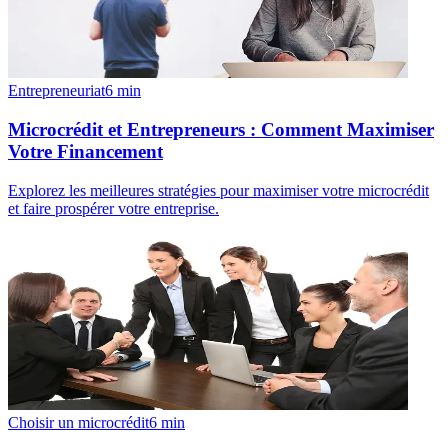
Entrepreneuriat
6
min
Microcrédit et Entrepreneurs : Comment Maximiser
Votre Financement
Explorez les meilleures stratégies pour maximiser votre microcrédit
et faire prospérer votre entreprise.
Choisir un microcrédit
6
min