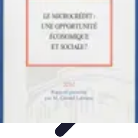
Solutions Microcrédit
Finance personnelle
Ressources et conseils
Impact
social
Entrepreneuriat
Guide et conseils
Solutions Microcrédit