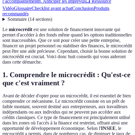
l’accompagnement
8. Anticiper les imprévus
📺 Ressource
Vidéo
Glossaire
Checklist avant achat
Conclusion
Produits
recommandés
Sommaire
(
14
sections
)
Le
microcrédit
est une solution de financement innovante qui
permet d'accéder à des fonds même quand les options traditionnelles
sont inaccessibles. Que ce soit pour créer une petite entreprise,
financer un projet personnel ou stabiliser des finances, le microcrédit
peut être une aide précieuse. Cependant, choisir la bonne solution de
microcrédit est crucial. Voici donc huit conseils qui vous aideront
dans cette démarche.
1. Comprendre le microcrédit : Qu'est-ce
que c'est vraiment ?
Avant de décider d'opter pour un microcrédit, il est essentiel de bien
comprendre ce mécanisme. Le microcrédit consiste en un prêt de
faible montant, souvent destiné aux entrepreneurs, aux travailleurs
indépendants ou aux individus qui ne peuvent pas accéder aux
crédits classiques. Ce type de financement est principalement utilisé
dans les zones où l'accès à la finance est restreint, offrant ainsi une
opportunité de développement économique. Selon l'
INSEE
, le
microcrédit a permis, dans de nombreux cas, de diminuer le taux de