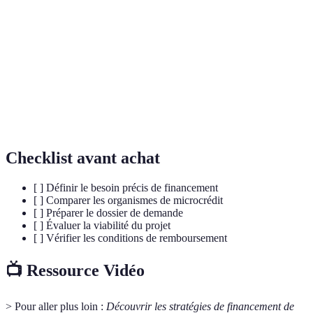
Activité entrepreneuriale visant à résoudre des
Entrepreneuriat
problèmes sociaux, environnementaux ou
social
culturels tout en générant des bénéfices.
Coût d'un emprunt exprimé en pourcentage du
Taux d'intérêt
montant total emprunté, généralement calculé
sur un an.
Checklist avant achat
[ ] Définir le besoin précis de financement
[ ] Comparer les organismes de microcrédit
[ ] Préparer le dossier de demande
[ ] Évaluer la viabilité du projet
[ ] Vérifier les conditions de remboursement
📺 Ressource Vidéo
> Pour aller plus loin :
Découvrir les stratégies de financement de