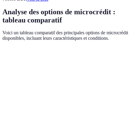
Analyse des options de microcrédit :
tableau comparatif
Voici un tableau comparatif des principales options de microcrédit
disponibles, incluant leurs caractéristiques et conditions.
Critère
Microcrédit personnel
Microcrédit entrepr
Montant
15 000€
25 000€
maximum
Taux d'intérêt
4-8%
5-10%
Durée de
12 à 60 mois
24 à 72 mois
remboursement
Accompagnement
Non
Oui