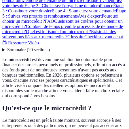
comparatif
Méthode de demande de microcrédit
Étape 1 : Identifiez
votre besoin
Étape 2 : Choisissez l'organisme de microfinance
Étape
3 : Constituez votre dossier
Étape 4 : Soumettez votre demande
Étape
5 : Suivez vos progrès et remboursements
Avis d'expert
Pourquoi
choisir un microcrédit ?
FAQ
Quels sont les critères pour obtenir un
microcrédit ?
Combien de temps prend le processus de demande de
microcrédit ?
Quel est le risque d'un microcrédit ?
Existe-t-il des
subventions liées aux microcrédits ?
Glossaire
Checklist avant achat
📺 Ressource Vidéo
Sommaire
(
20
sections
)
Le
microcrédit
est devenu une solution incontournable pour
financer des projets personnels ou professionnels, offrant un accès à
des fonds pour de nombreuses personnes n'ayant pas accès aux
banques traditionnelles. En 2026, plusieurs options se présentent à
vous, chacune avec ses propres caractéristiques et spécificités. Cet
article vise à comparer les meilleures options de microcrédit
disponibles sur le marché afin de vous aider à faire un choix éclairé
qui correspond à vos besoins.
Qu'est-ce que le microcrédit ?
Le microcrédit est un prêt à faible montant, souvent accordé à des
entrepreneurs ou à des particuliers qui ne peuvent pas accéder aux