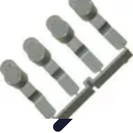
Solutions Microcrédit
Finance personnelle
Ressources et conseils
Impact
social
Entrepreneuriat
Guide et conseils
Solutions Microcrédit