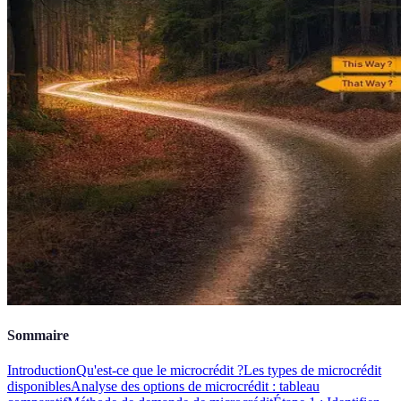
Sommaire
Introduction
Qu'est-ce que le microcrédit ?
Les types de microcrédit
disponibles
Analyse des options de microcrédit : tableau