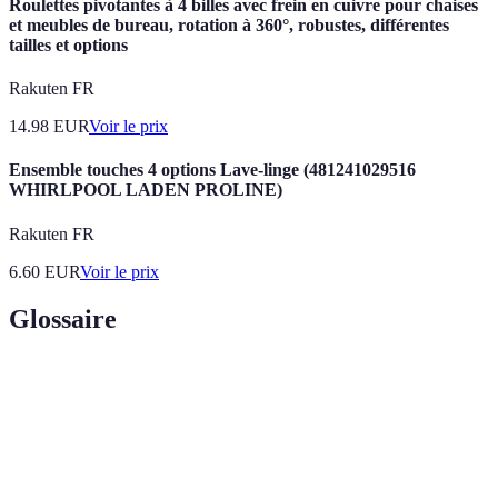
Roulettes pivotantes à 4 billes avec frein en cuivre pour chaises
et meubles de bureau, rotation à 360°, robustes, différentes
tailles et options
Rakuten FR
14.98
EUR
Voir le prix
Ensemble touches 4 options Lave-linge (481241029516
WHIRLPOOL LADEN PROLINE)
Rakuten FR
6.60
EUR
Voir le prix
Glossaire
Terme
Définition
Ensemble des services financiers (prêts,
Microfinance
épargne, assurances) offerts aux populations
exclues du système bancaire classique.