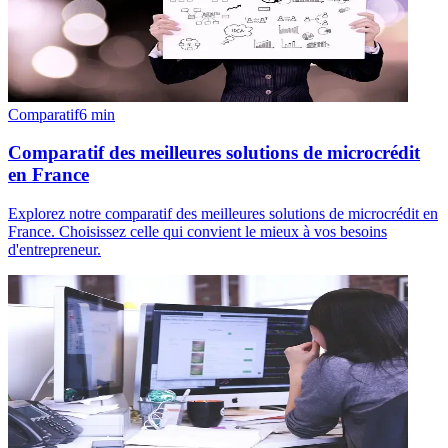
Comparatif
6
min
Comparatif des meilleures solutions de microcrédit
en France
Explorez notre comparatif des meilleures solutions de microcrédit en
France. Choisissez celle qui convient le mieux à vos besoins
d'entrepreneur.