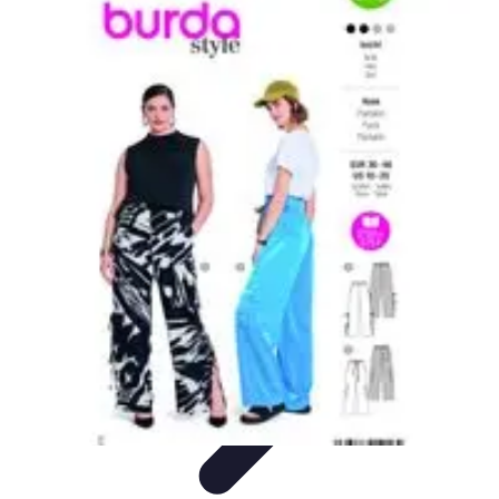
Solutions Microcrédit
Finance personnelle
Ressources et conseils
Impact
social
Entrepreneuriat
Guide et conseils
Solutions Microcrédit