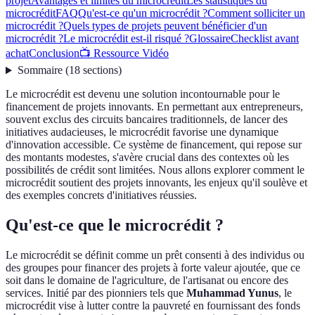
projet
Avantages et limites du microcrédit
Les statistiques du
microcrédit
FAQ
Qu'est-ce qu'un microcrédit ?
Comment solliciter un
microcrédit ?
Quels types de projets peuvent bénéficier d'un
microcrédit ?
Le microcrédit est-il risqué ?
Glossaire
Checklist avant
achat
Conclusion
📺 Ressource Vidéo
Sommaire
(
18
sections
)
Le microcrédit est devenu une solution incontournable pour le
financement de projets innovants. En permettant aux entrepreneurs,
souvent exclus des circuits bancaires traditionnels, de lancer des
initiatives audacieuses, le microcrédit favorise une dynamique
d'innovation accessible. Ce système de financement, qui repose sur
des montants modestes, s'avère crucial dans des contextes où les
possibilités de crédit sont limitées. Nous allons explorer comment le
microcrédit soutient des projets innovants, les enjeux qu'il soulève et
des exemples concrets d'initiatives réussies.
Qu'est-ce que le microcrédit ?
Le microcrédit se définit comme un prêt consenti à des individus ou
des groupes pour financer des projets à forte valeur ajoutée, que ce
soit dans le domaine de l'agriculture, de l'artisanat ou encore des
services. Initié par des pionniers tels que
Muhammad Yunus
, le
microcrédit vise à lutter contre la pauvreté en fournissant des fonds