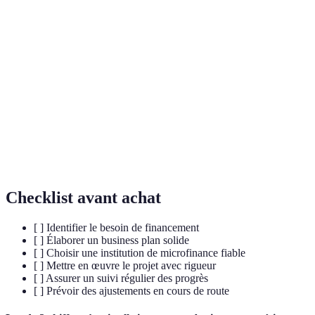
Ensemble des services financiers offerts aux
Microfinance
personnes exclues du système bancaire
traditionnel.
Business
Document détaillant la stratégie, le budget et les
Plan
perspectives financières d'un projet.
Institution
Organisation offrant des services financiers, tels
de
que les microcrédits, et souvent accompagnant les
microfinance
entrepreneurs dans leur projet.
Checklist avant achat
[ ] Identifier le besoin de financement
[ ] Élaborer un business plan solide
[ ] Choisir une institution de microfinance fiable
[ ] Mettre en œuvre le projet avec rigueur
[ ] Assurer un suivi régulier des progrès
[ ] Prévoir des ajustements en cours de route