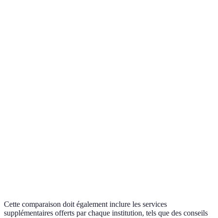
Option
Taux d'intérêt
4%
6%
5%
la plus
favora
Option
Montant
5 000
10 000
7 000
plus
maximum
EUR
EUR
EUR
flexibl
Option
Durée de
avec u
24 mois
36 mois
30 mois
remboursement
meille
équilib
Option
Frais de
50 EUR
100 EUR
75 EUR
moins
dossier
coûteu
Cette comparaison doit également inclure les services
supplémentaires offerts par chaque institution, tels que des conseils