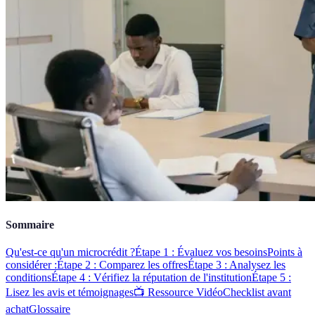
Sommaire
Qu'est-ce qu'un microcrédit ?
Étape 1 : Évaluez vos besoins
Points à
considérer :
Étape 2 : Comparez les offres
Étape 3 : Analysez les
conditions
Étape 4 : Vérifiez la réputation de l'institution
Étape 5 :
Lisez les avis et témoignages
📺 Ressource Vidéo
Checklist avant
achat
Glossaire