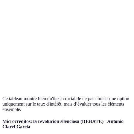
Option
Montant du
offre d
5 000 €
10 000 €
6 000 €
prêt
condit
équita
Option
Frais de
1% (50
2% (200
1.5% (90
est la
dossier
€)
€)
€)
moins
coûteu
Option
Durée de
3 ans
4 ans
2 ans
est la 
remboursement
rapide
Ce tableau montre bien qu'il est crucial de ne pas choisir une option
uniquement sur le taux d'intérêt, mais d’évaluer tous les éléments
ensemble.
Microcréditos: la revolución silenciosa (DEBATE) - Antonio
Claret Garcia