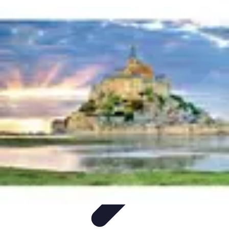
Solutions Microcrédit
Finance personnelle
Ressources et conseils
Impact
social
Entrepreneuriat
Guide et conseils
Solutions Microcrédit