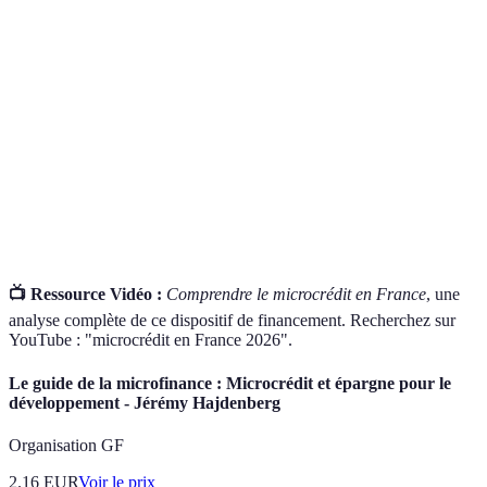
Prêt d'un faible montant accordé à des personnes
Microcrédit
sans accès aux services bancaires traditionnels.
Taux
Pourcentage appliqué au montant emprunté qui
d'intérêt
détermine le coût du prêt.
Frais de
Coût lié à la demande de prêt, souvent un
dossier
pourcentage du montant emprunté.
📺 Ressource Vidéo :
Comprendre le microcrédit en France
, une
analyse complète de ce dispositif de financement. Recherchez sur
YouTube : "microcrédit en France 2026".
Le guide de la microfinance : Microcrédit et épargne pour le
développement - Jérémy Hajdenberg
Organisation GF
2.16
EUR
Voir le prix