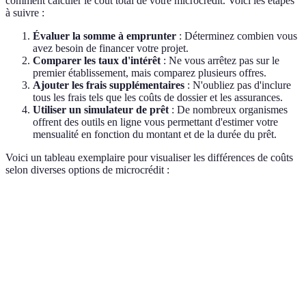
comment calculer le coût total de votre microcrédit. Voici les étapes
à suivre :
Évaluer la somme à emprunter
: Déterminez combien vous
avez besoin de financer votre projet.
Comparer les taux d'intérêt
: Ne vous arrêtez pas sur le
premier établissement, mais comparez plusieurs offres.
Ajouter les frais supplémentaires
: N'oubliez pas d'inclure
tous les frais tels que les coûts de dossier et les assurances.
Utiliser un simulateur de prêt
: De nombreux organismes
offrent des outils en ligne vous permettant d'estimer votre
mensualité en fonction du montant et de la durée du prêt.
Voici un tableau exemplaire pour visualiser les différences de coûts
selon diverses options de microcrédit :
Critères
Option A
Option B
Option C
Verdic
Option
est la
Taux d'intérêt
5%
7%
3%
moins
chère