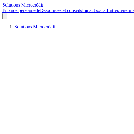
Solutions Microcrédit
Finance personnelle
Ressources et conseils
Impact social
Entrepreneuria
Solutions Microcrédit