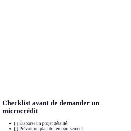
Terme
Définition
Prêt de faible montant attribué à des
Microcrédit
emprunteurs qui n'ont pas accès au crédit
classique.
Concept basé sur l'entraide et le soutien
Solidaire
communautaire pour favoriser l'inclusion
sociale.
Ensemble des mesures de soutien offertes aux
Accompagnement
bénéficiaires pour assurer leur réussite
financière.
Checklist avant de demander un
microcrédit
[ ] Élaborer un projet détaillé
[ ] Prévoir un plan de remboursement