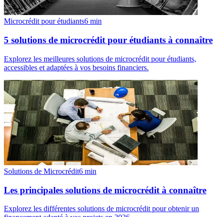
Microcrédit pour étudiants
6
min
5 solutions de microcrédit pour étudiants à connaître
Explorez les meilleures solutions de microcrédit pour étudiants,
accessibles et adaptées à vos besoins financiers.
Solutions de Microcrédit
6
min
Les principales solutions de microcrédit à connaître
Explorez les différentes solutions de microcrédit pour obtenir un