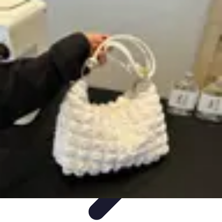
Solutions Microcrédit
Finance personnelle
Ressources et conseils
Impact
social
Entrepreneuriat
Guide et conseils
Solutions Microcrédit