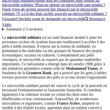
microcrédit solidaire
Quelles sont les conditions pour obtenir un
microcrédit solidaire ?
Peut-on obtenir un microcrédit sans emploi ?
Quels types de projets peuvent être financés par le microcrédit
solidaire ?
Y a-t-il des frais cachés associés au microcrédit solidaire ?
Glossaire
Checklist avant de demander un microcrédit
📺 Ressource
Vidéo
Sommaire
(
13
sections
)
Le
microcrédit solidaire
est un outil financier destiné à aider les
personnes exclues du système bancaire traditionnel à accéder à des
prêts à faible montant. Il repose sur la notion de solidarité, en
permettant à des individus ou des groupes de financer des projets
économiques, sociaux ou culturels. Contrairement aux prêts
classiques, le microcrédit ne requiert pas de garanties matérielles
importantes. Ce mécanisme a émergé dans les années 1980 grâce à
des initiatives pionnières comme celle de
Muhammad Yunus
, le
fondateur de la
Grameen Bank
, qui a prouvé que les gens à faibles
revenus peuvent rembourser des prêts si on leur donne l'opportunité.
Le microcrédit solidaire permet de vaincre le cycle de la pauvreté en
favorisant l'entrepreneuriat et l'autonomie financière. Il contribue
également à la cohésion sociale en créant des liens entre les
bénéficiaires et leur communauté. Aujourd'hui, de nombreuses
associations et organismes, comme
France Active
, adaptent ce
modèle à des réalités locales, apportant ainsi un soutien concret à