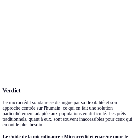
Montant du prêt
quelques milliers
Variable
d'euros
Variable (souvent
Taux d'intérêt
Très bas
plus élevé)
Inclus (coaching et
Accompagnement
Non inclus
suivi)
Public cible
Exclus ou vulnérables
Grand public
Verdict
Le microcrédit solidaire se distingue par sa flexibilité et son
approche centrée sur l'humain, ce qui en fait une solution
particulièrement adaptée aux populations en difficulté. Les prêts
traditionnels, quant à eux, sont souvent inaccessibles pour ceux qui
en ont le plus besoin.
Le guide de la microfinance : Microcrédit et épargne pour le