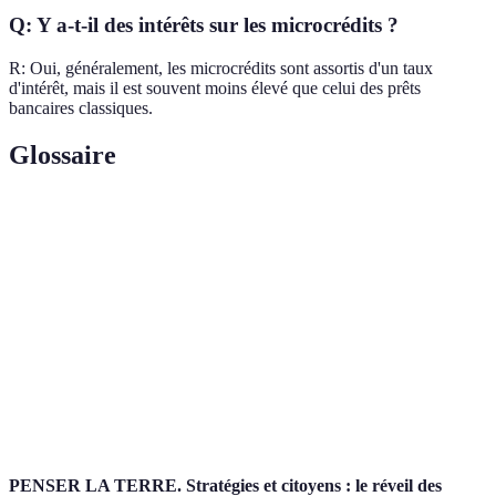
Q: Y a-t-il des intérêts sur les microcrédits ?
R: Oui, généralement, les microcrédits sont assortis d'un taux
d'intérêt, mais il est souvent moins élevé que celui des prêts
bancaires classiques.
Glossaire
Terme
Définition
Prêt à faible montant destiné aux personnes exclues
Microcrédit
du système bancaire classique.
Plan
Document présentant un projet, ses objectifs, et
d'affaires
comment atteindre ces derniers.
Budget
Estimation des revenus et des dépenses d'un projet.
PENSER LA TERRE. Stratégies et citoyens : le réveil des