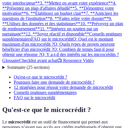
votre interlocuteur**
3. **Mettez en avant votre expérience**
4.
**Présentez un plan d'affaires détaillé**
5. **Démontrez votre
motivation**
6. **Établissez un budget clair**
7. **Anticipez les
questions de l'institution**
8. **Faites relire votre dossier**
9.
**Utilisez des données et des statistiques**
10. **Prévoyez un plan
de remboursement**
11. **Intégrez un soutien par un
parrainage**
12. **Soyez réactif et disponible**
Conseils pratiques
supplémentaires
FAQ sur le microcrédit
Q: Quel est le montant
maximum d'un microcrédit ?
Q: Quels types de projets peuvent
bénéficier d'un microcrédit ?
Q: Combien de temps faut-il pour
obtenir une réponse ?
Q: Y a-t-il des intérêts sur les microcrédits ?
Glossaire
Checklist avant achat
📺 Ressource Vidéo
Sommaire
(
25
sections
)
Qu'est-ce que le microcrédit ?
Pourquoi faire une demande de microcrédit ?
12 stratégies pour réussir votre demande de microcrédit
Conseils pratiques supplémentaires
FAQ sur le microcrédit
Qu'est-ce que le microcrédit ?
Le
microcrédit
est un outil de financement qui permet aux
personnes n’ayant pas accès aux crédits traditionnels d’obtenir une