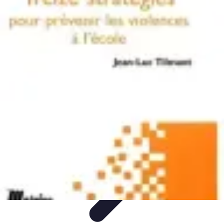
Solutions Microcrédit
Finance personnelle
Ressources et conseils
Impact
social
Entrepreneuriat
Guide et conseils
Solutions Microcrédit