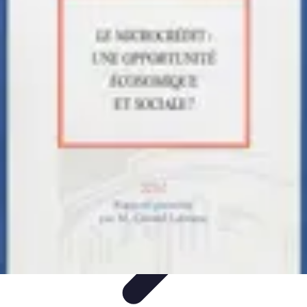
Solutions Microcrédit
Finance personnelle
Ressources et conseils
Impact
social
Entrepreneuriat
Guide et conseils
Solutions Microcrédit