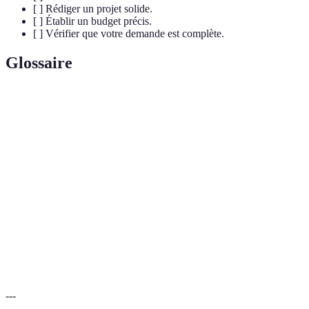
[ ] Rédiger un projet solide.
[ ] Établir un budget précis.
[ ] Vérifier que votre demande est complète.
Glossaire
Terme
Définition
Prêt de faible montant destiné à aider des personnes
Microcrédit
à faible revenu.
Business
Document qui décrit la stratégie d'une entreprise et
plan
ses prévisions financières.
Plan financier qui prévoit les revenus et les
Budget
dépenses sur une période donnée.
---