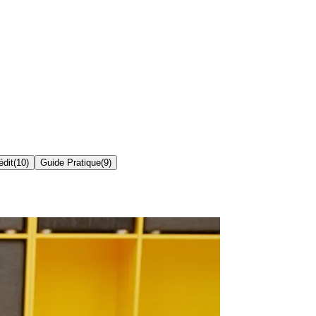
édit
(
10
)
Guide Pratique
(
9
)