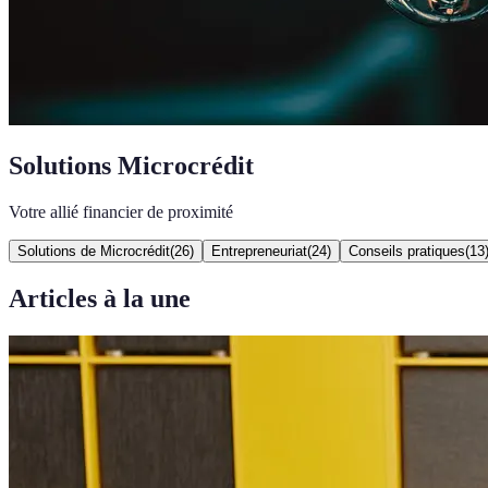
Solutions Microcrédit
Votre allié financier de proximité
Solutions de Microcrédit
(
26
)
Entrepreneuriat
(
24
)
Conseils pratiques
(
13
Articles à la une