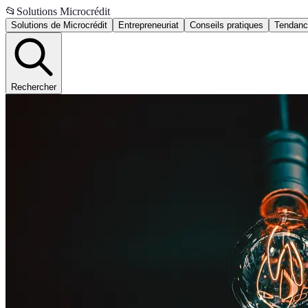
📂
Solutions Microcrédit
Solutions de Microcrédit
Entrepreneuriat
Conseils pratiques
Tendanc
Rechercher