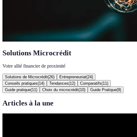
Solutions Microcrédit
Votre allié financier de proximité
Solutions de Microcrédit
(
26
)
Entrepreneuriat
(
24
)
Conseils pratiques
(
14
)
Tendances
(
12
)
Comparatifs
(
11
)
Guide pratique
(
11
)
Choix du microcrédit
(
10
)
Guide Pratique
(
9
)
Articles à la une