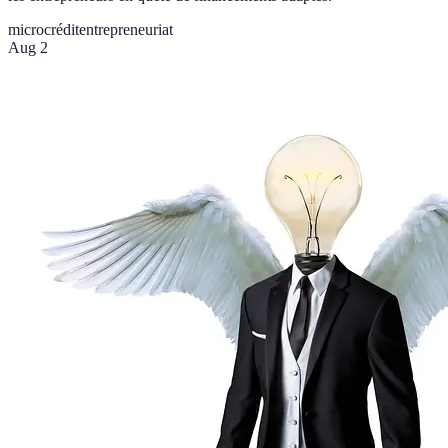
microcrédit
entrepreneuriat
Aug 2