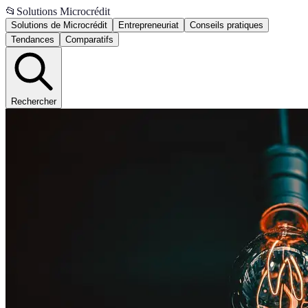
📂
Solutions Microcrédit
Solutions de Microcrédit
Entrepreneuriat
Conseils pratiques
Tendances
Comparatifs
Rechercher