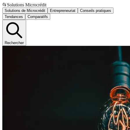
📂
Solutions Microcrédit
Solutions de Microcrédit
Entrepreneuriat
Conseils pratiques
Tendances
Comparatifs
Rechercher