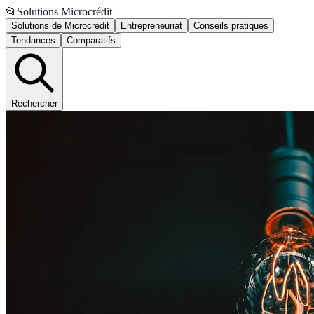
📂
Solutions Microcrédit
Solutions de Microcrédit
Entrepreneuriat
Conseils pratiques
Tendances
Comparatifs
Rechercher