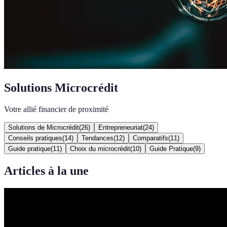
Solutions Microcrédit
Votre allié financier de proximité
Solutions de Microcrédit
(
26
)
Entrepreneuriat
(
24
)
Conseils pratiques
(
14
)
Tendances
(
12
)
Comparatifs
(
11
)
Guide pratique
(
11
)
Choix du microcrédit
(
10
)
Guide Pratique
(
9
)
Articles à la une