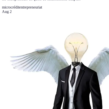
microcrédit
entrepreneuriat
Aug 2